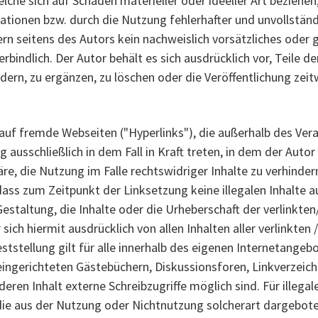
che sich auf Schäden materieller oder ideeller Art beziehen
tionen bzw. durch die Nutzung fehlerhafter und unvollstän
rn seitens des Autors kein nachweislich vorsätzliches oder g
erbindlich. Der Autor behält es sich ausdrücklich vor, Teile
rn, zu ergänzen, zu löschen oder die Veröffentlichung zeitw
 auf fremde Webseiten ("Hyperlinks"), die außerhalb des Ve
 ausschließlich in dem Fall in Kraft treten, in dem der Auto
e, die Nutzung im Falle rechtswidriger Inhalte zu verhinder
 dass zum Zeitpunkt der Linksetzung keine illegalen Inhalte 
Gestaltung, die Inhalte oder die Urheberschaft der verlinkte
r sich hiermit ausdrücklich von allen Inhalten aller verlinkten
ststellung gilt für alle innerhalb des eigenen Internetange
ngerichteten Gästebüchern, Diskussionsforen, Linkverzeichni
en Inhalt externe Schreibzugriffe möglich sind. Für illegale
die aus der Nutzung oder Nichtnutzung solcherart dargebot