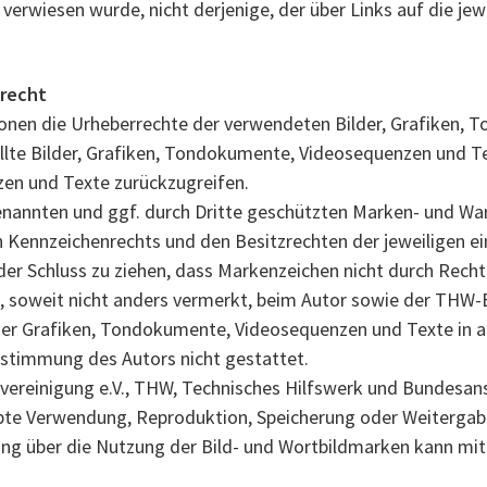
e verwiesen wurde, nicht derjenige, der über Links auf die jewe
nrecht
kationen die Urheberrechte der verwendeten Bilder, Grafike
ellte Bilder, Grafiken, Tondokumente, Videosequenzen und Te
en und Texte zurückzugreifen.
genannten und ggf. durch Dritte geschützten Marken- und Wa
 Kennzeichenrechts und den Besitzrechten der jeweiligen ei
er Schluss zu ziehen, dass Markenzeichen nicht durch Rechte
gt, soweit nicht anders vermerkt, beim Autor sowie der THW-
her Grafiken, Tondokumente, Videosequenzen und Texte in 
ustimmung des Autors nicht gestattet.
reinigung e.V., THW, Technisches Hilfswerk und Bundesanst
bte Verwendung, Reproduktion, Speicherung oder Weitergabe w
arung über die Nutzung der Bild- und Wortbildmarken kann m