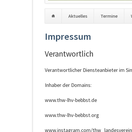
Aktuelles
Termine
Navigation
Impressum
überspringen
Verantwortlich
Verantwortlicher Diensteanbieter im Sin
Inhaber der Domains:
www.thw-lhv-bebbst.de
www.thw-lhv-bebbst.org
www.instagram.com/thw_landesverein