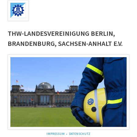
THW-LANDESVEREINIGUNG BERLIN,
BRANDENBURG, SACHSEN-ANHALT E.V.
NAVIGATION
IMPRESSUM
DATENSCHUTZ